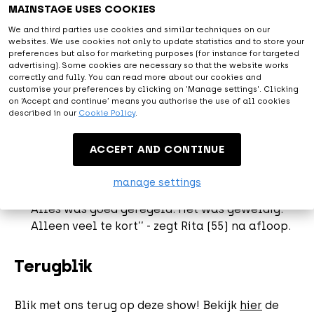
Brabant hier niet de polonaise loopt. En tóch
MAINSTAGE USES COOKIES
was het gezellig.” - Telegraaf
We and third parties use cookies and similar techniques on our
“Ik had me echt geen beter publiek kunnen
websites. We use cookies not only to update statistics and to store your
preferences but also for marketing purposes (for instance for targeted
wensen voor het eerste live-optreden.” – André
advertising). Some cookies are necessary so that the website works
Hazes
correctly and fully. You can read more about our cookies and
customise your preferences by clicking on 'Manage settings'. Clicking
“Het was een feest met coronaregels. Dus bij
on ‘Accept and continue’ means you authorise the use of all cookies
binnenkomst de handen desinfecteren en
described in our
Cookie Policy
.
onder toezicht via speciale routes naar de
stoelen lopen die op gepaste afstand van
ACCEPT AND CONTINUE
elkaar staan. Had ik altijd maar zoveel
beenruimte!’’, zegt een bezoeker.
manage settings
“Ik heb mij geen moment onveilig gevoeld.
Alles was goed geregeld. Het was geweldig.
Alleen veel te kort’’ - zegt Rita (55) na afloop.
Terugblik
Blik met ons terug op deze show! Bekijk
hier
de