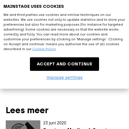
MAINSTAGE USES COOKIES
De zanger zal deze dag samen met zijn band
We and third parties use cookies and similar techniques on our
optreden voor ongeveer duizend bezoekers die
websites. We use cookies not only to update statistics and to store your
preferences but also for marketing purposes (for instance for targeted
allemaal een zitplaats krijgen. De zaal is geheel
advertising). Some cookies are necessary so that the website works
ingericht op de 1,5 meter zodat alle fans
correctly and fully. You can read more about our cookies and
customise your preferences by clicking on 'Manage settings'. Clicking
voldoende afstand kunnen houden. Drinken kan
on ‘Accept and continue’ means you authorise the use of all cookies
besteld worden vanaf de zitplaats of vooraf aan
described in our
Cookie Policy
.
de show. Ook voor de zanger en zijn band is
voldoende ruimte, zowel op het grote podium als
ACCEPT AND CONTINUE
backstage.
manage settings
Lees meer
23 juni 2020