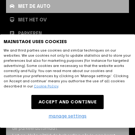
MET DE AUTO
MET HET OV
PARKEREN
MAINSTAGE USES COOKIES
Met de auto
We and third parties use cookies and similar techniques on our
websites. We use cookies not only to update statistics and to store your
preferences but also for marketing purposes (for instance for targeted
advertising). Some cookies are necessary so that the website works
MAINSTAGE is uitstekend
correctly and fully. You can read more about our cookies and
customise your preferences by clicking on 'Manage settings'. Clicking
bereikbaar met de auto, vlakbij de
on ‘Accept and continue’ means you authorise the use of all cookies
A2, A59 en A65. Het navigatieadres van MAINSTAGE
described in our
Cookie Policy
.
is Oude Engelenseweg 1, 5222 AA 's Hertogenbosch.
ACCEPT AND CONTINUE
Om jouw bezoek aan MAINSTAGE soepel te laten
verlopen kun je vooraf
hier
een parkeerkaart kopen.
manage settings
Hierdoor hoef je op locatie niet in de rij te staan bij
de parkeerautomaat.