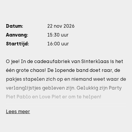
Datum:
22 nov 2026
Aanvang:
15:30 uur
Starttijd:
16:00 uur
O jee! In de cadeaufabriek van Sinterklaas is het
één grote chaos! De lopende band doet raar, de
pakjes stapelen zich op en niemand weet waar de
verlanglijstjes gebleven zijn. Gelukkig zijn Party
Piet Pablo en Love Piet er om te helpen!
Zing en dans mee met De Pieten Sinterklaas
Lees meer
Move, Pietenliefde en nog veel meer hits in deze
gloednieuwe, interactieve familieshow.