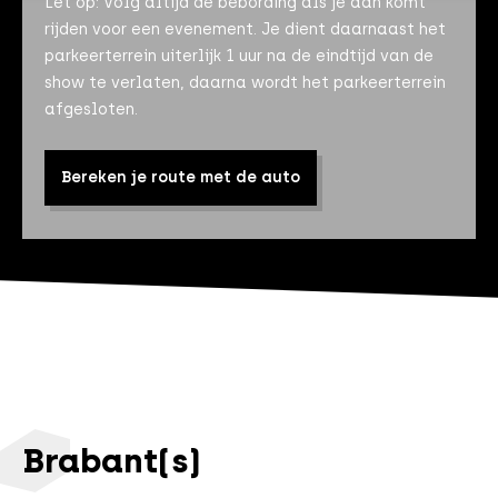
Let op: Volg altijd de bebording als je aan komt
rijden voor een evenement. Je dient daarnaast het
parkeerterrein uiterlijk 1 uur na de eindtijd van de
show te verlaten, daarna wordt het parkeerterrein
afgesloten.
Bereken je route met de auto
Brabant(s)