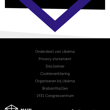
Onderdeel van Libéma
Privacy statement
Disclaimer
Cookieverklaring
Organiseren bij Libéma
Brabanthallen
1931 Congrescentrum