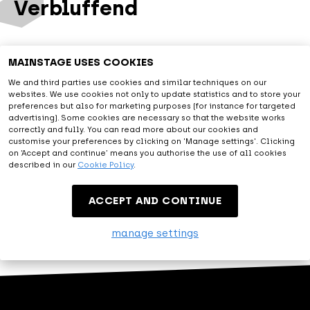
Verbluffend
Met alle faciliteiten voorzien en een diverse programmering
MAINSTAGE USES COOKIES
van artiesten uit de live entertainment- en muziekwereld
We and third parties use cookies and similar techniques on our
laat je je verbluffen en verrassen. Bij ons krijg je meer dan je
websites. We use cookies not only to update statistics and to store your
verwacht en dat geven wij je graag.
preferences but also for marketing purposes (for instance for targeted
advertising). Some cookies are necessary so that the website works
correctly and fully. You can read more about our cookies and
customise your preferences by clicking on 'Manage settings'. Clicking
Entertainment
on ‘Accept and continue’ means you authorise the use of all cookies
described in our
Cookie Policy
.
Let me entertain you. Dat is MAINSTAGE. Bescheiden maar
ACCEPT AND CONTINUE
trots laten we jou de mooiste tijd laten beleven.
manage settings