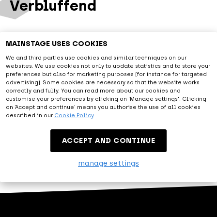
Verbluffend
Met alle faciliteiten voorzien en een diverse programmering
MAINSTAGE USES COOKIES
van artiesten uit de live entertainment- en muziekwereld
We and third parties use cookies and similar techniques on our
laat je je verbluffen en verrassen. Bij ons krijg je meer dan je
websites. We use cookies not only to update statistics and to store your
verwacht en dat geven wij je graag.
preferences but also for marketing purposes (for instance for targeted
advertising). Some cookies are necessary so that the website works
correctly and fully. You can read more about our cookies and
customise your preferences by clicking on 'Manage settings'. Clicking
Entertainment
on ‘Accept and continue’ means you authorise the use of all cookies
described in our
Cookie Policy
.
Let me entertain you. Dat is MAINSTAGE. Bescheiden maar
ACCEPT AND CONTINUE
trots laten we jou de mooiste tijd laten beleven.
manage settings