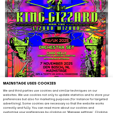
MAINSTAGE USES COOKIES
We and third parties use cookies and similar techniques on our
websites. We use cookies not only to update statistics and to store your
Over King Gizzard and the Lizard Wizard
preferences but also for marketing purposes (for instance for targeted
advertising). Some cookies are necessary so that the website works
correctly and fully. You can read more about our cookies and
​King Gizzard & The Lizard Wizard is een
customise your preferences by clicking on 'Manage settings'. Clicking