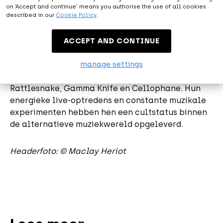
Australische rockband, opgericht in 2010 in
on ‘Accept and continue’ means you authorise the use of all cookies
described in our
Cookie Policy
.
Melbourne. Ze staan bekend om hun eclectische
mix van genres, waaronder psychedelische rock,
garage en progressieve rock. Hun debuutalbum,
ACCEPT AND CONTINUE
12 Bar Bruise, werd uitgebracht in 2012. Sindsdien
hebben ze een indrukwekkende discografie
manage settings
opgebouwd. Bekende nummers zijn onder andere
Rattlesnake, Gamma Knife en Cellophane. Hun
energieke live-optredens en constante muzikale
experimenten hebben hen een cultstatus binnen
de alternatieve muziekwereld opgeleverd.​
Headerfoto: © Maclay Heriot