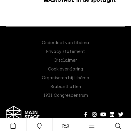
MAINSTAGE in de spotlight
Onderdeel van Libéma
Privacy statement
Disclaimer
Cookieverklaring
Organiseren bij Libéma
Brabanthallen
1931 Congrescentrum